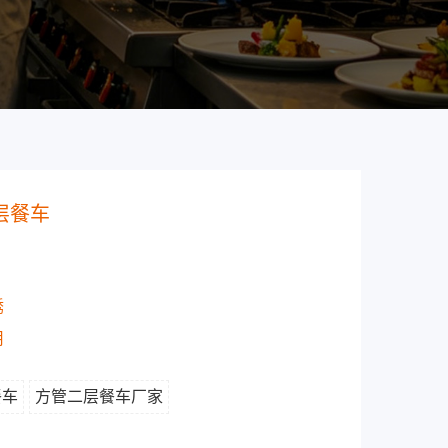
层餐车
锈
用
餐车
方管二层餐车厂家