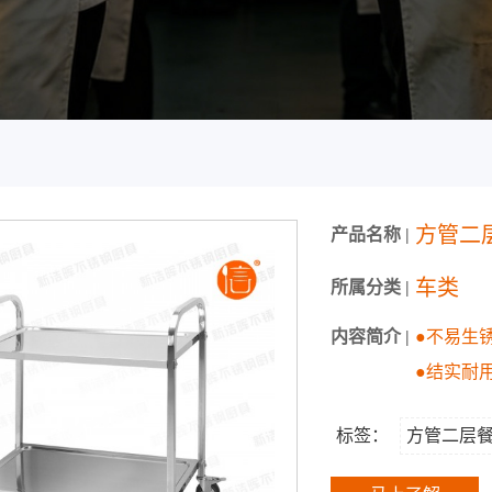
方管二
产品名称 |
车类
所属分类 |
内容简介 |
●不易生
●结实耐
标签：
方管二层